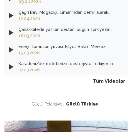
için çalışmalarımıza devam ediyoruz.
09.06.2026
Çağrı Bey, Mogadişu Limanı’ndan demir alarak
görev yeri Curad-1 kuyusuna doğru yola çıktı.
12.04.2026
Çanakkale’de yazılan destan, bugün Türkiye’nin
verdiği mücadeleye ilham olmaya devam ediyor.
18.03.2026
Enerji filomuzun yuvası: Filyos Bakım Merkezi
15.03.2026
Karadeniz’de, milletimizin desteğiyle Türkiye’nin
enerjide tam bağımsız yarınlarını inşa ediyoruz.
07.03.2026
Tüm Videolar
Güçlü Potansiyel
Güçlü Türkiye