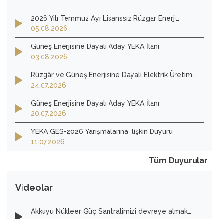
2026 Yılı Temmuz Ayı Lisanssız Rüzgar Enerji
Santrali Başvurularının Teknik Değerlendirme
05.08.2026
Sonuçları
Güneş Enerjisine Dayalı Aday YEKA İlanı
03.08.2026
Rüzgâr ve Güneş Enerjisine Dayalı Elektrik Üretim
Tesislerinin İmar ve Ruhsat İşlemlerine İlişkin
24.07.2026
Yönetmelik
Güneş Enerjisine Dayalı Aday YEKA İlanı
20.07.2026
YEKA GES-2026 Yarışmalarına İlişkin Duyuru
11.07.2026
Tüm Duyurular
Videolar
Akkuyu Nükleer Güç Santralimizi devreye almak