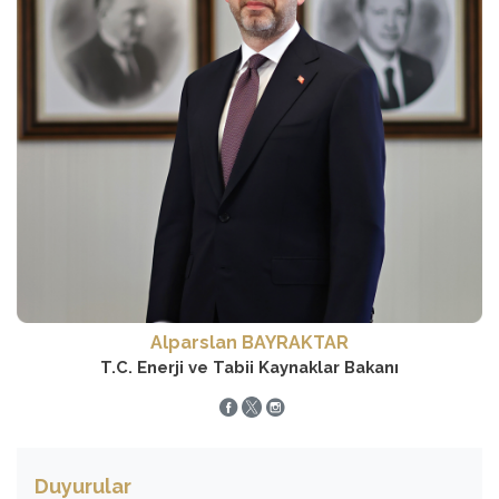
artıracağız ve vatandaşlarımızın
petrol rezervinden bahsediyoruz. Bunu
geleceğine umut olmayı sürdüreceğiz.”
bugünkü rakamlara dökersek 250
dedi.
milyar dolarlık bir ekonomik
büyüklükten bahsediyoruz. Günlük
üretimin 1,2 milyon varillere
çıkabileceği bir potansiyel var.” dedi.
Alparslan BAYRAKTAR
T.C. Enerji ve Tabii Kaynaklar Bakanı
Duyurular